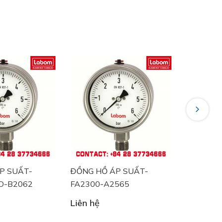
Next
P SUẤT-
ĐỒNG HỒ ÁP SUẤT-
ĐỒNG HỒ
565
BA5220 ECO-B2058
BA5220 
Liên hệ
Liên hệ