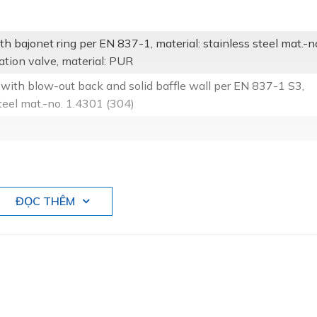
th bajonet ring per EN 837-1, material: stainless steel mat.-n
ation valve, material: PUR
 with blow-out back and solid baffle wall per EN 837-1 S3,
steel mat.-no. 1.4301 (304)
ĐỌC THÊM
 electronical angle-of-rotation sensor PL11:
gs upon request
.