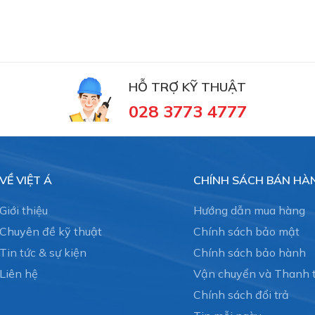
PT. Bottom or back centric connection, option: centre back
HỖ TRỢ KỸ THUẬT
equest.
028 3773 4777
s connection: stainless steel 316ss
VỀ VIỆT Á
CHÍNH SÁCH BÁN HÀ
Giới thiệu
Hướng dẫn mua hàng
Chuyên đề kỹ thuật
Chính sách bảo mật
Tin tức & sự kiện
Chính sách bảo hành
Liên hệ
Vận chuyển và Thanh 
Steady pressure max. scale value shortterm 1.3times
Chính sách đổi trả
Option: 2times up to and including 40 bar