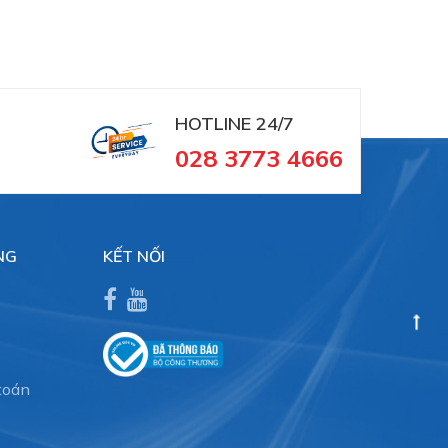
HOTLINE 24/7
028 3773 4666
NG
KẾT NỐI
toán