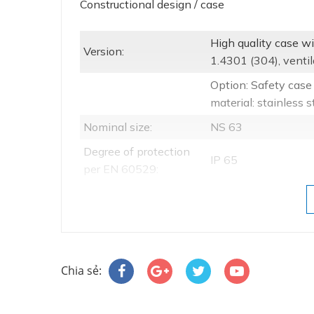
Constructional design / case
High quality case wi
Version:
1.4301 (304), ventil
Option: Safety case
material: stainless 
Nominal size:
NS 63
Degree of protection
IP 65
per EN 60529:
Option:
Glycerine-water
Case filling:
In combination with
Labofin
Further liquid fillin
Chia sẻ:
Atmosph. pressure
Via ventilation valve
compensation: