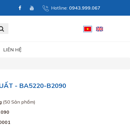
Hotline:
0943.999.067
LIÊN HỆ
UẤT - BA5220-B2090
g
(50 Sản phẩm)
2090
0001