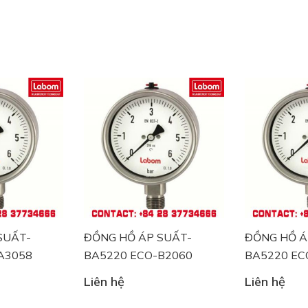
R
inated glass
 single strength glass
ment
te with black inscription
arking, special scale upon request
ck
on. Optional with flange for surface mounting or for flush
SUẤT-
ĐỒNG HỒ ÁP SUẤT-
ĐỒNG HỒ Á
mounting flange.
B2060
BA5220 ECO-B2062
FA2300-A2
ox. 0.2 kg
Liên hệ
Liên hệ
0.3 kg