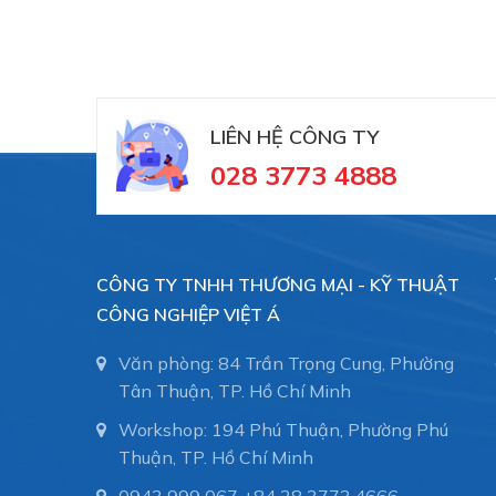
Process connection
Per DIN EN 837-1. G 1/4 B or 1/4" N
Design:
connection.
LIÊN HỆ CÔNG TY
Further process connections upon r
028 3773 4888
Material wetted parts
Measuring element:
Bourdon tube and proces
CÔNG TY TNHH THƯƠNG MẠI - KỸ THUẬT
CÔNG NGHIỆP VIỆT Á
Nominal range
Văn phòng: 84 Trần Trọng Cung, Phường
Tân Thuận, TP. Hồ Chí Minh
See order details, other ranges upon request
Workshop: 194 Phú Thuận, Phường Phú
Overloadprotection:
Thuận, TP. Hồ Chí Minh
0943 999 067
+84 28 3773.4666