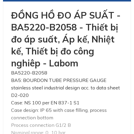
ĐỒNG HỒ ĐO ÁP SUẤT -
BA5220-B2058 - Thiết bị
đo áp suất, Áp kế, Nhiệt
kế, Thiết bị đo công
nghiêp - Labom
BA5220-B2058
BA5: BOURDON TUBE PRESSURE GAUGE
stainless steel industrial design acc. to data sheet
D2-020
Case: NS 100 per EN 837-1 S1
Case design: IP 65 with case filling, process
connection bottom
Process connection G1/2 B
Nominal range: 0...10 bar