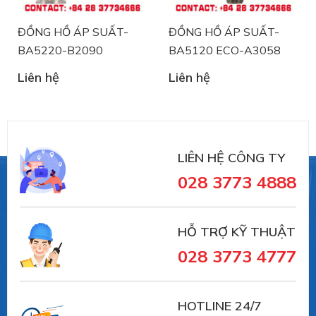
Chuyên dụng cho các ngành công nghiệp:
ĐỒNG HỒ ÁP SUẤT-
ĐỒNG HỒ ÁP SUẤT-
Công nghiệp chế biến:
BA5220-B2090
BA5120 ECO-A3058
Công nghiệp hóa chất / hóa dầu
Liên hệ
Liên hệ
Công nghiệp dược phẩm / Công nghệ sinh học
Ngành công nghiệp thực phẩm và nước giải
khát
Công nghiệp sơn / Công nghiệp nhựa
Máy móc và Kỹ thuật Nhà máy:
LIÊN HỆ CÔNG TY
Máy móc / Ô tô
028 3773 4888
Đóng tàu và thiết bị hàng hải
Sản xuất công nghiệp
- Đo áp suất điện tử (
Electronic pressure
HỖ TRỢ KỸ THUẬT
measurement)
028 3773 4777
Type series PASCAL Ci4 series - multifunctional
TYPE SERIES CI4100
HOTLINE 24/7