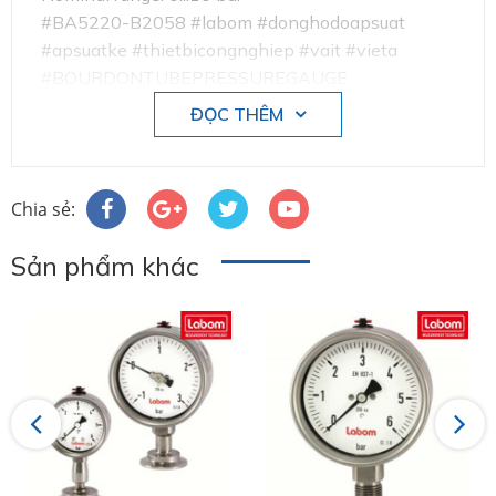
#BA5220-B2058 #labom #donghodoapsuat
#apsuatke #thietbicongnghiep #vait #vieta
#BOURDONTUBEPRESSUREGAUGE
ĐỌC THÊM
Chia sẻ:
Sản phẩm khác
Labom chuyên sản xuất và phân phối thiết bị
đo công nghiệp tại Đức .
Việt Á đã tin chọn phân phối sản phẩm
Labom tại Việt Nam trong lĩnh vực đo
lương, kiểm soát áp suất như:
Previous
Next
+ Đồng hồ đo áp suất
+ Đồng hồ đo nhiệt độ
+ Thiết bị đo công nghiệp