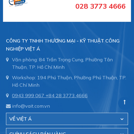
TYPE SERIES CI4110
028 3773 4666
TYPE SERIES CI4120
TYPE SERIES CI4340
TYPE SERIES CI4300
CÔNG TY TNHH THƯƠNG MẠI - KỸ THUẬT CÔNG
NGHIỆP VIỆT Á
TYPE SERIES CI4330
Văn phòng: 84 Trần Trọng Cung, Phường Tân
TYPE SERIES CI4350
Thuận, TP. Hồ Chí Minh
Type series PASCAL CV4 series - compact
Workshop: 194 Phú Thuận, Phường Phú Thuận, TP.
TYPE SERIES CV4100
Hồ Chí Minh
TYPE SERIES CV4110
0943 999 067
+84 28 3773.4666
info@vait.com.vn
TYPE SERIES CV4300
Type series PASCAL CS series - hygienic
VỀ VIỆT Á
TYPE SERIES CS2100