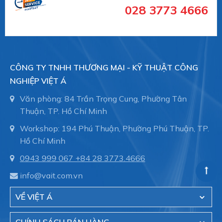
028 3773 4666
Máy móc / Ô tô
Đóng tàu và thiết bị hàng hải
Sản xuất công nghiệp
- Đo áp suất điện tử (
Electronic pressure
measurement)
CÔNG TY TNHH THƯƠNG MẠI - KỸ THUẬT CÔNG
Type series PASCAL Ci4 series - multifunctional
NGHIỆP VIỆT Á
TYPE SERIES CI4100
Văn phòng: 84 Trần Trọng Cung, Phường Tân
TYPE SERIES CI4110
Thuận, TP. Hồ Chí Minh
Workshop: 194 Phú Thuận, Phường Phú Thuận, TP.
TYPE SERIES CI4120
Hồ Chí Minh
TYPE SERIES CI4340
0943 999 067
+84 28 3773.4666
TYPE SERIES CI4300
info@vait.com.vn
TYPE SERIES CI4330
VỀ VIỆT Á
TYPE SERIES CI4350