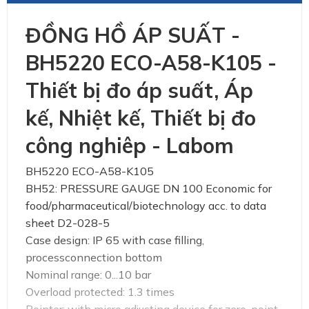
ĐỒNG HỒ ÁP SUẤT -
BH5220 ECO-A58-K105 -
Thiết bị đo áp suất, Áp
kế, Nhiệt kế, Thiết bị đo
công nghiêp - Labom
BH5220 ECO-A58-K105
BH52: PRESSURE GAUGE DN 100 Economic for
food/pharmaceutical/biotechnology acc. to data
sheet D2-028-5
Case design: IP 65 with case filling,
processconnection bottom
Nominal range: 0...10 bar
Overload protected: 1.3 times