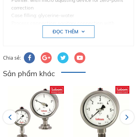
Pointer: with micro adjusting device for zero-point
correction
Case filling: glycerine-water
Process connection: sanitary connection with
union nut per DIN 11851,DN 50 material stainless
ĐỌC THÊM
steel mat.-no. 1.4404/1.4435 (316L)system filling:
Synthetic oil, free of silicon FD1, FDA listed
operating temperature range 0...+140°
Chia sẻ:
Sản phẩm khác
#BH5220 ECO-A58-K105 #labom
#donghodoapsuat #apsuatke #thietbicongnghiep
#vait #vieta #BOURDONTUBEPRESSUREGAUGE
Previous
Next