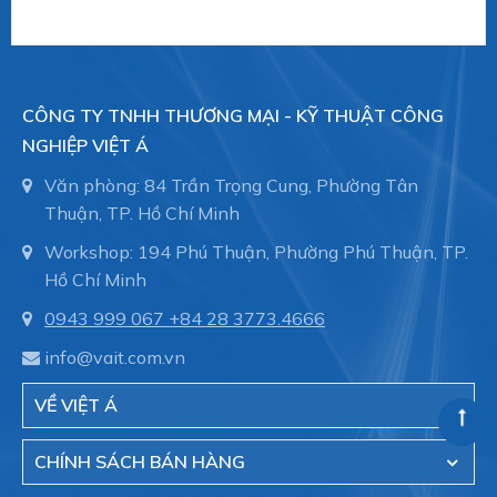
TYPE SERIES CI4120
TYPE SERIES CI4340
CÔNG TY TNHH THƯƠNG MẠI - KỸ THUẬT CÔNG
TYPE SERIES CI4300
NGHIỆP VIỆT Á
TYPE SERIES CI4330
Văn phòng: 84 Trần Trọng Cung, Phường Tân
TYPE SERIES CI4350
Thuận, TP. Hồ Chí Minh
Workshop: 194 Phú Thuận, Phường Phú Thuận, TP.
Type series PASCAL CV4 series - compact
Hồ Chí Minh
TYPE SERIES CV4100
0943 999 067
+84 28 3773.4666
TYPE SERIES CV4110
info@vait.com.vn
TYPE SERIES CV4300
VỀ VIỆT Á
Type series PASCAL CS series - hygienic
CHÍNH SÁCH BÁN HÀNG
TYPE SERIES CS2100