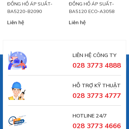
ĐỒNG HỒ ÁP SUẤT-
ĐỒNG HỒ ÁP SUẤT-
Chuyên dụng cho các ngành công nghiệp:
BA5220-B2090
BA5120 ECO-A3058
Công nghiệp chế biến:
Công nghiệp hóa chất / hóa dầu
Liên hệ
Liên hệ
Công nghiệp dược phẩm / Công nghệ sinh học
Ngành công nghiệp thực phẩm và nước giải
khát
Công nghiệp sơn / Công nghiệp nhựa
LIÊN HỆ CÔNG TY
Máy móc và Kỹ thuật Nhà máy:
028 3773 4888
Máy móc / Ô tô
Đóng tàu và thiết bị hàng hải
Sản xuất công nghiệp
HỖ TRỢ KỸ THUẬT
- Đo áp suất điện tử (
Electronic pressure
028 3773 4777
measurement)
Type series PASCAL Ci4 series - multifunctional
TYPE SERIES CI4100
HOTLINE 24/7
028 3773 4666
TYPE SERIES CI4110