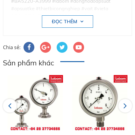
#BA5220-A3999 #labom #donghodoapsuat
#apsuatke #thietbicongnghiep #vait #vieta
#BOURDONTUBEPRESSUREGAUGE
ĐỌC THÊM
Chia sẻ:
Sản phẩm khác
Labom chuyên sản xuất và phân phối thiết bị
đo công nghiệp tại Đức .
Việt Á đã tin chọn phân phối sản phẩm
Labom tại Việt Nam trong lĩnh vực đo
lương, kiểm soát áp suất như:
Previous
Next
+ Đồng hồ đo áp suất
+ Đồng hồ đo nhiệt độ
+ Thiết bị đo công nghiệp