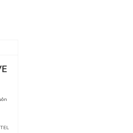
VE
luôn
 TEL