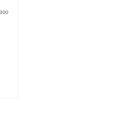
 300
áy
ầu.