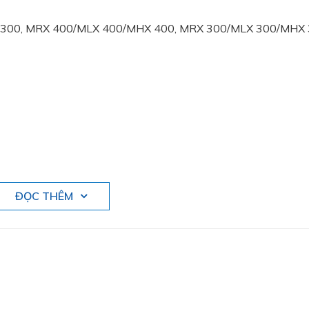
 1300, MRX 400/MLX 400/MHX 400, MRX 300/MLX 300/MHX
ĐỌC THÊM
, Mehrer luôn hướng đến sự chuyên nghiệp, chính xác trong m
 hàng đầu thế giới về máy nén pittông và màng ngăn không d
hu cầu đặc biệt của khách hàng