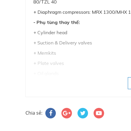
80/TZL 40
+ Diaphragm compressors: MRX 1300/MHX
- Phụ tùng thay thế:
+ Cylinder head
+ Suction & Delivery valves
+ Memkits
+ Plate valves
+ Oil glands
+ Oil filters
Về Mehrer - Đức
Là một công ty của Đức trong lĩnh vực cơ khí
Chia sẻ:
móc công nghiệp. Chúng tôi là nhà sản xuất
Mehrer luôn hướng đến giải pháp đến từng n