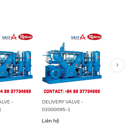
Next
LVE -
DELIVERY VALVE -
SUCTION
1
03000095-1
0300009
Liên hệ
Liên hệ