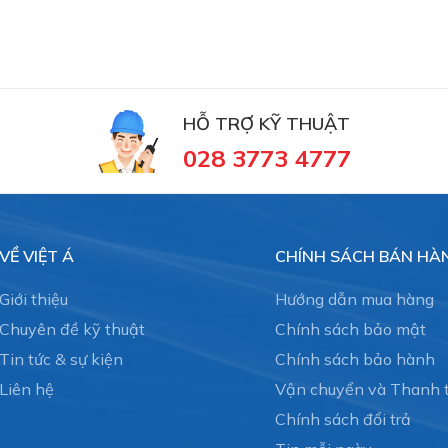
r
, nhập khẩu Suction Valve,
HỖ TRỢ KỸ THUẬT
tại Việt Nam
028 3773 4777
Mô tả
VỀ VIỆT Á
CHÍNH SÁCH BÁN HÀ
Typ S-N
Giới thiệu
Hướng dẫn mua hàng
replacement for articles no. 03000094, 03000048 a
Chuyên đề kỹ thuật
Chính sách bảo mật
03000050
Tin tức & sự kiện
Chính sách bảo hành
**Dùng cho máy TZW50, TZW60
Liên hệ
Vận chuyển và Thanh 
Typ S-N
Chính sách đổi trả
replacement for articles no. 03000081 + 03000096