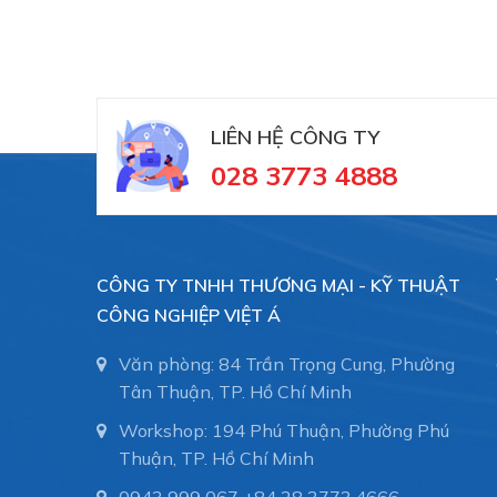
Xem thêm về chi tiết Mehre
Việt Á chuyên cung cấp
LIÊN HỆ CÔNG TY
Delivery Valve Mehrer 
028 3773 4888
VAIT CODE
Tên sản phẩm
CÔNG TY TNHH THƯƠNG MẠI - KỸ THUẬT
CÔNG NGHIỆP VIỆT Á
SUCTION VALVE -
Văn phòng: 84 Trần Trọng Cung, Phường
MEHR00000067
03000094-1
Tân Thuận, TP. Hồ Chí Minh
Workshop: 194 Phú Thuận, Phường Phú
Thuận, TP. Hồ Chí Minh
DELIVERY VALVE -
MEHR00000225
0943 999 067
+84 28 3773.4666