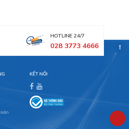
HOTLINE 24/7
028 3773 4666
NG
KẾT NỐI
nd
toán