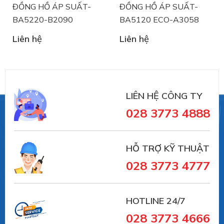
Chuyên dụng cho các ngành công nghiệp:
ĐỒNG HỒ ÁP SUẤT-
ĐỒNG HỒ ÁP SUẤT-
Công nghiệp chế biến:
BA5220-B2090
BA5120 ECO-A3058
Công nghiệp hóa chất / hóa dầu
Liên hệ
Liên hệ
Công nghiệp dược phẩm / Công nghệ sinh học
Ngành công nghiệp thực phẩm và nước giải
khát
Công nghiệp sơn / Công nghiệp nhựa
LIÊN HỆ CÔNG TY
Máy móc và Kỹ thuật Nhà máy:
028 3773 4888
Máy móc / Ô tô
Đóng tàu và thiết bị hàng hải
Sản xuất công nghiệp
HỖ TRỢ KỸ THUẬT
- Đo áp suất điện tử (
Electronic pressure
028 3773 4777
measurement)
Type series PASCAL Ci4 series - multifunctional
TYPE SERIES CI4100
HOTLINE 24/7
TYPE SERIES CI4110
028 3773 4666