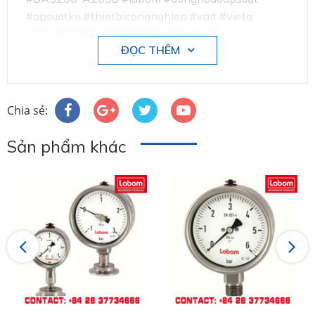
#apsuatke #thietbicongnghiep #vait #vieta
#BOURDONTUBEPRESSUREGAUGE
ĐỌC THÊM
Chia sẻ:
Sản phẩm khác
Labom chuyên sản xuất và phân phối thiết bị
đo công nghiệp tại Đức .
Việt Á đã tin chọn phân phối sản phẩm
Labom tại Việt Nam trong lĩnh vực đo
lương, kiểm soát áp suất như:
Previous
Next
+ Đồng hồ đo áp suất
+ Đồng hồ đo nhiệt độ
+ Thiết bị đo công nghiệp