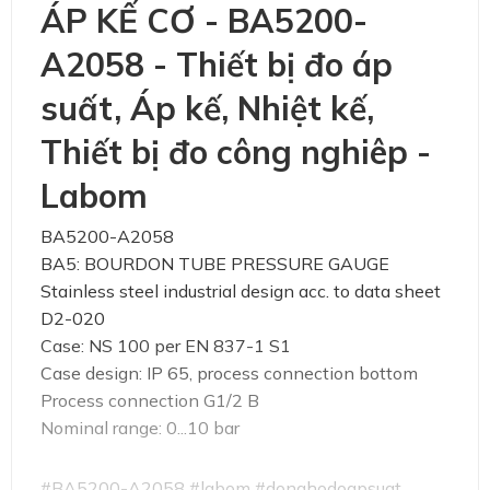
ÁP KẾ CƠ - BA5200-
A2058 - Thiết bị đo áp
suất, Áp kế, Nhiệt kế,
Thiết bị đo công nghiêp -
Labom
BA5200-A2058
BA5: BOURDON TUBE PRESSURE GAUGE
Stainless steel industrial design acc. to data sheet
D2-020
Case: NS 100 per EN 837-1 S1
Case design: IP 65, process connection bottom
Process connection G1/2 B
Nominal range: 0...10 bar
#BA5200-A2058 #labom #donghodoapsuat