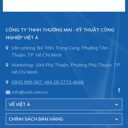
TYPE SERIES CI4120
TYPE SERIES CI4340
TYPE SERIES CI4300
CÔNG TY TNHH THƯƠNG MẠI - KỸ THUẬT CÔNG
NGHIỆP VIỆT Á
TYPE SERIES CI4330
Văn phòng: 84 Trần Trọng Cung, Phường Tân
TYPE SERIES CI4350
Thuận, TP. Hồ Chí Minh
Type series PASCAL CV4 series - compact
Workshop: 194 Phú Thuận, Phường Phú Thuận, TP.
Hồ Chí Minh
TYPE SERIES CV4100
0943 999 067
+84 28 3773.4666
TYPE SERIES CV4110
info@vait.com.vn
TYPE SERIES CV4300
VỀ VIỆT Á
Type series PASCAL CS series - hygienic
TYPE SERIES CS2100
CHÍNH SÁCH BÁN HÀNG