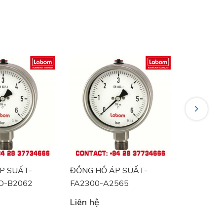
Next
P SUẤT-
ĐỒNG HỒ ÁP SUẤT-
ĐỒNG HỒ
O-B2062
FA2300-A2565
BA5220 
Liên hệ
Liên hệ