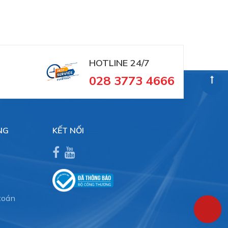
HOTLINE 24/7
028 3773 4666
NG
KẾT NỐI
toán