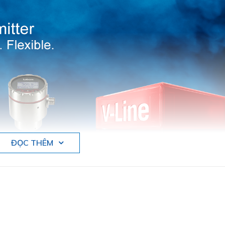
ĐỌC THÊM
 đo công nghiệp tại Đức.
om tại Việt Nam