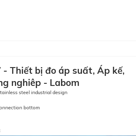
 Thiết bị đo áp suất, Áp kế,
công nghiêp - Labom
ess steel industrial design
 connection bottom
c