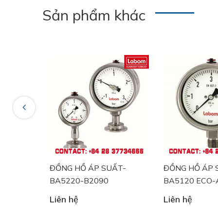
+ Đồng hồ đo nhiệt độ
Sản phẩm khác
Previous
47
ĐỒNG HỒ ÁP SUẤT-
ĐỒNG HỒ ÁP 
BA5220-B2090
BA5120 ECO-
Liên hệ
Liên hệ