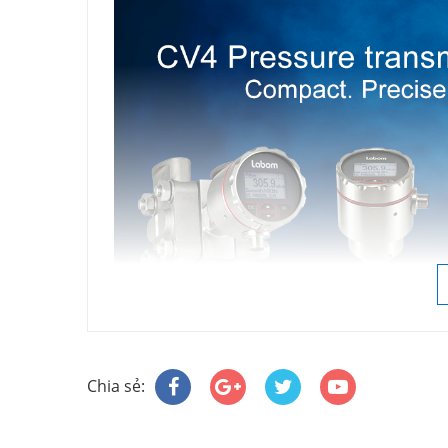
Labom chuyên sản xuất và phân phối thiết bị
Việt Á đã tin chọn phân phối sản phẩm Lab
Chia sẻ:
+ Đồng hồ đo áp suất