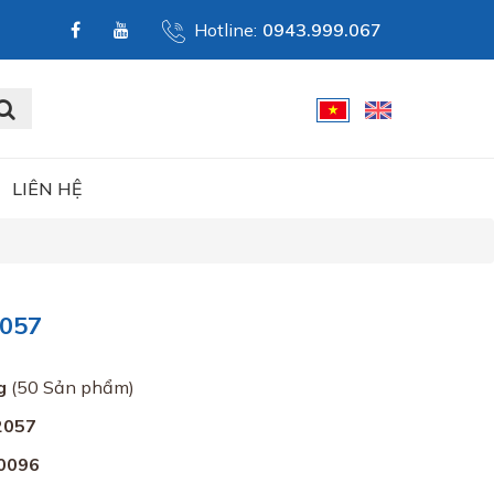
Hotline:
0943.999.067
LIÊN HỆ
2057
g
(50 Sản phẩm)
2057
0096