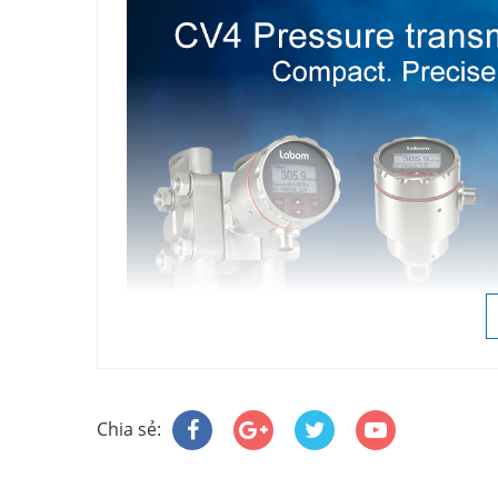
Labom chuyên sản xuất và phân phối thiết bị
Việt Á đã tin chọn phân phối sản phẩm Lab
Chia sẻ:
+ Đồng hồ đo áp suất
+ Đồng hồ đo nhiệt độ