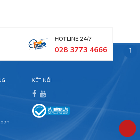
HOTLINE 24/7
028 3773 4666
NG
KẾT NỐI
toán