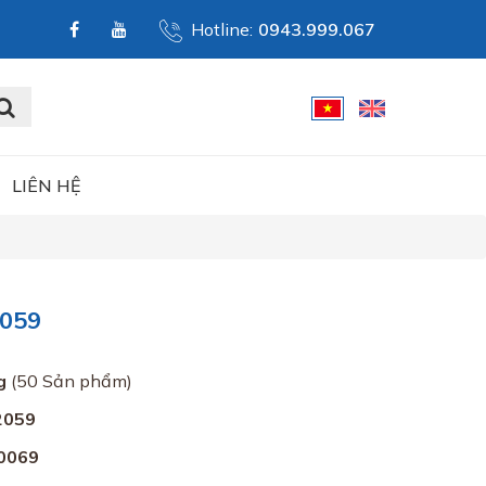
Hotline:
0943.999.067
LIÊN HỆ
2059
g
(50 Sản phẩm)
2059
0069