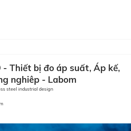
 Thiết bị đo áp suất, Áp kế,
công nghiêp - Labom
teel industrial design
om