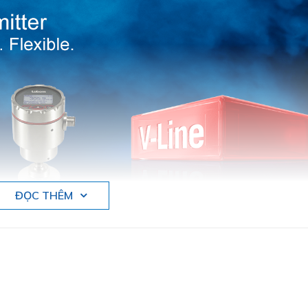
ĐỌC THÊM
 đo công nghiệp tại Đức.
om tại Việt Nam