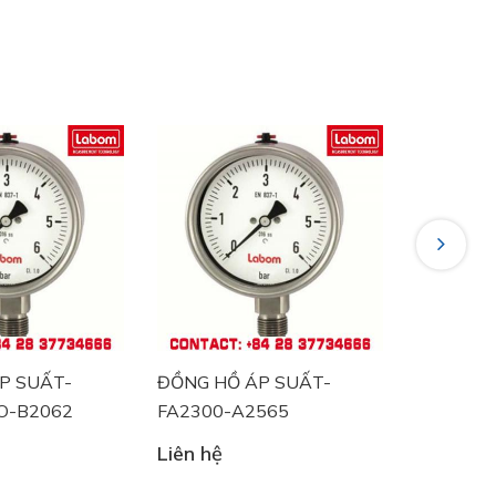
Next
ĐỒNG HỒ ÁP SUẤT-
ĐỒNG HỒ ÁP SUẤT-
FA2300-A2565
BA5220 ECO-B2058
Liên hệ
Liên hệ