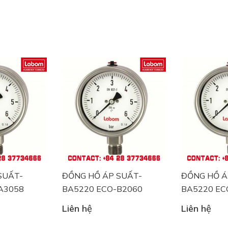
h học
iải khát
SUẤT-
ĐỒNG HỒ ÁP SUẤT-
ĐỒNG HỒ Á
measurement)
A3058
BA5220 ECO-B2060
BA5220 EC
nal
Liên hệ
Liên hệ