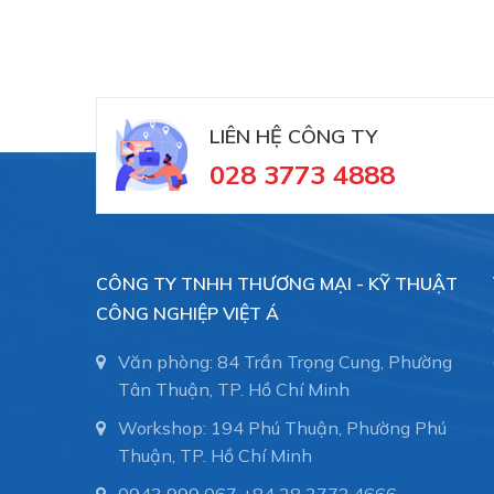
TYPE SERIES CI4110
TYPE SERIES CI4120
TYPE SERIES CI4340
LIÊN HỆ CÔNG TY
028 3773 4888
TYPE SERIES CI4300
TYPE SERIES CI4330
CÔNG TY TNHH THƯƠNG MẠI - KỸ THUẬT
TYPE SERIES CI4350
CÔNG NGHIỆP VIỆT Á
Type series PASCAL CV4 series - compact
Văn phòng: 84 Trần Trọng Cung, Phường
TYPE SERIES CV4100
Tân Thuận, TP. Hồ Chí Minh
Workshop: 194 Phú Thuận, Phường Phú
TYPE SERIES CV4110
Thuận, TP. Hồ Chí Minh
TYPE SERIES CV4300
0943 999 067
+84 28 3773.4666