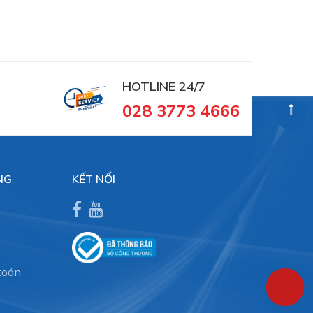
HOTLINE 24/7
028 3773 4666
NG
KẾT NỐI
toán