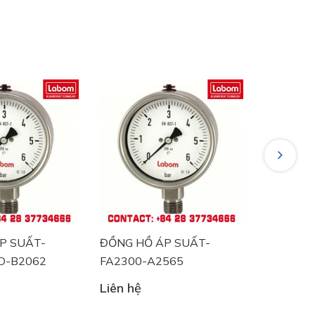
Next
P SUẤT-
ĐỒNG HỒ ÁP SUẤT-
ĐỒNG HỒ
O-B2062
FA2300-A2565
BA5220 
Liên hệ
Liên hệ