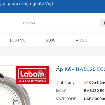
iải pháp công nghiệp Việt
DỊCH VỤ
BLOG
VIDEO
Áp Kế - BA5120 E
Tình trạng
Còn hàn
Mã số
BA5120 E
VAIT CODE
LABO0000