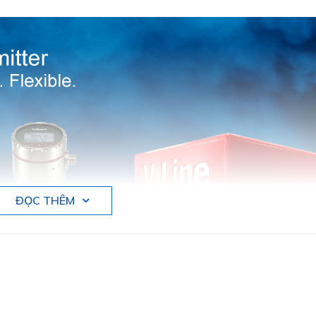
ĐỌC THÊM
bị đo công nghiệp tại Đức .
 Labom tại Việt Nam trong lĩnh vực đo lương, kiểm s