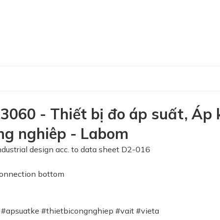
60 - Thiết bị đo áp suất, Áp 
công nghiêp - Labom
rial design acc. to data sheet D2-016
 connection bottom
psuatke #thietbicongnghiep #vait #vieta