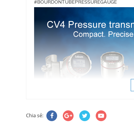
#BOURDONTUBEPRESSUREGAUGE
Labom chuyên sản xuất và phân phối thiết 
Chia sẻ:
Việt Á đã tin chọn phân phối sản phẩm
áp suất như:
+ Đồng hồ đo áp suất