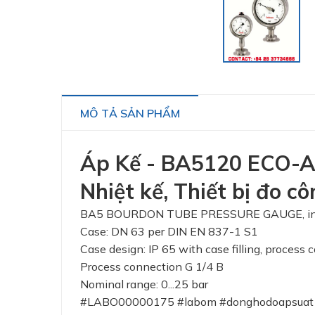
MÔ TẢ SẢN PHẨM
Áp Kế - BA5120 ECO-A30
Nhiệt kế, Thiết bị đo 
BA5 BOURDON TUBE PRESSURE GAUGE, indust
Case: DN 63 per DIN EN 837-1 S1
Case design: IP 65 with case filling, process
Process connection G 1/4 B
Nominal range: 0...25 bar
#LABO00000175 #labom #donghodoapsuat #a