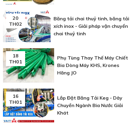
20
Băng tải chai thuỷ tinh, băng tải
TH02
xích inox - Giải pháp vận chuyển
chai thuỷ tinh
18
Phụ Tùng Thay Thế Máy Chiết
TH01
Bia Dòng Máy KHS, Krones
Hãng JO
16
Lắp Đặt Băng Tải Keg - Dây
TH01
Chuyền Ngành Bia Nước Giải
Khát