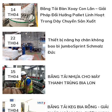
Băng Tải Bàn Xoay Con Lăn – Giải
14
TH04
Pháp Đổi Hướng Pallet Linh Hoạt
Trong Dây Chuyền Sản Xuất
22
Thiết bị nâng hạ chân không
TH04
bao bì JumboSprint Schmalz
Đức
15
BĂNG TẢI NHỰA CHO MÁY
TH04
THANH TRÙNG BIA LON
10
BĂNG TẢI KEG BIA RỖNG - GIẢI
TH04