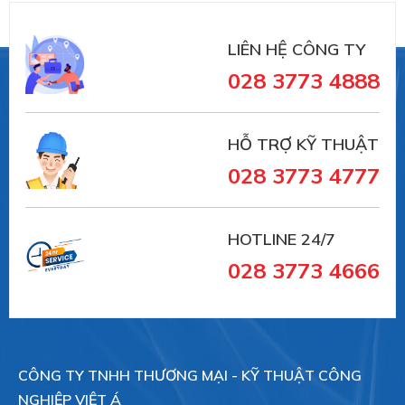
LIÊN HỆ CÔNG TY
028 3773 4888
HỖ TRỢ KỸ THUẬT
028 3773 4777
HOTLINE 24/7
028 3773 4666
CÔNG TY TNHH THƯƠNG MẠI - KỸ THUẬT CÔNG
NGHIỆP VIỆT Á