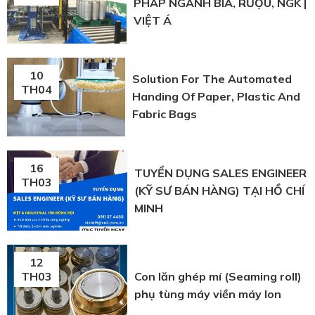
PHÁP NGÀNH BIA, RƯỢU, NGK |
VIỆT Á
10
Solution For The Automated
TH04
Handing Of Paper, Plastic And
Fabric Bags
16
TUYỂN DỤNG SALES ENGINEER
TH03
(KỸ SƯ BÁN HÀNG) TẠI HỒ CHÍ
MINH
12
Con lăn ghép mí (Seaming roll)
TH03
phụ tùng máy viền máy lon