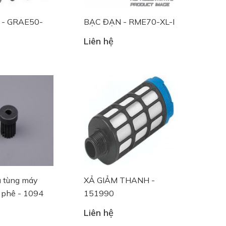
 - GRAE50-
BẠC ĐẠN - RME70-XL-I
Liên hệ
ụ tùng máy
XẢ GIẢM THANH -
 phê - 1094
151990
Liên hệ