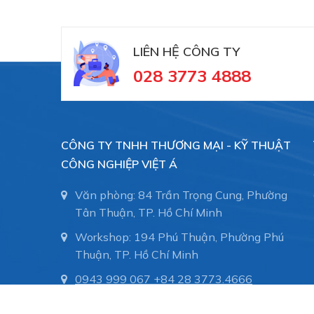
LIÊN HỆ CÔNG TY
028 3773 4888
CÔNG TY TNHH THƯƠNG MẠI - KỸ THUẬT
CÔNG NGHIỆP VIỆT Á
Văn phòng: 84 Trần Trọng Cung, Phường
Tân Thuận, TP. Hồ Chí Minh
Workshop: 194 Phú Thuận, Phường Phú
Thuận, TP. Hồ Chí Minh
0943 999 067
+84 28 3773.4666
info@vait.com.vn