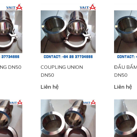
ING DN50
COUPLING UNION
ĐẦU BẤM
DN50
DN50
Liên hệ
Liên hệ