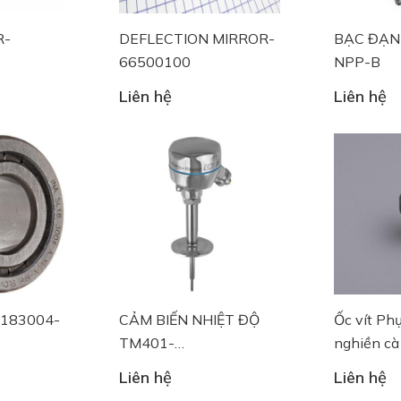
R-
DEFLECTION MIRROR-
BẠC ĐẠN
66500100
NPP-B
Liên hệ
Liên hệ
L183004-
CẢM BIẾN NHIỆT ĐỘ
Ốc vít Ph
TM401-
nghiền cà
AA1F1J3A13A20A32EA1A1
Liên hệ
Liên hệ