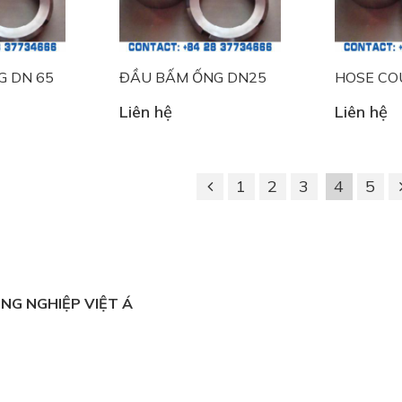
G DN 65
ĐẦU BẤM ỐNG DN25
HOSE CO
Liên hệ
Liên hệ
1
2
3
4
5
NG NGHIỆP VIỆT Á