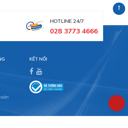
HOTLINE 24/7
028 3773 4666
NG
KẾT NỐI
toán
 đặt