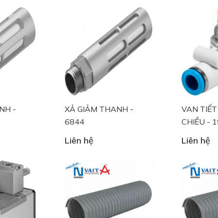
NH -
XẢ GIẢM THANH -
VAN TIẾ
6844
CHIỀU - 
Liên hệ
Liên hệ