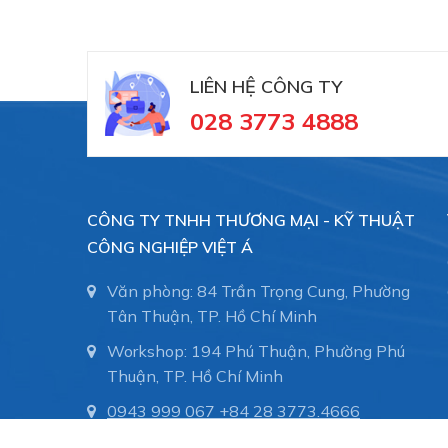
LIÊN HỆ CÔNG TY
028 3773 4888
CÔNG TY TNHH THƯƠNG MẠI - KỸ THUẬT
CÔNG NGHIỆP VIỆT Á
Văn phòng: 84 Trần Trọng Cung, Phường
Tân Thuận, TP. Hồ Chí Minh
Workshop: 194 Phú Thuận, Phường Phú
Thuận, TP. Hồ Chí Minh
0943 999 067
+84 28 3773.4666
info@vait.com.vn