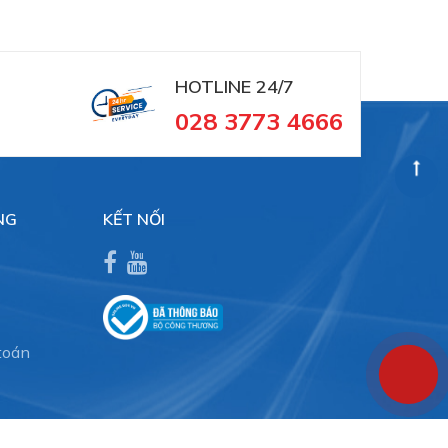
HOTLINE 24/7
028 3773 4666
NG
KẾT NỐI
toán
 đặt