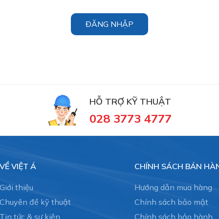
ĐĂNG NHẬP
HỖ TRỢ KỸ THUẬT
028 3773 4777
VỀ VIỆT Á
CHÍNH SÁCH BÁN HÀ
Giới thiệu
Hướng dẫn mua hàng
Chuyên đề kỹ thuật
Chính sách bảo mật
Tin tức & sự kiện
Chính sách bảo hành