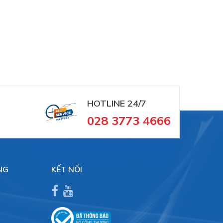
HOTLINE 24/7
028 3773 4666
NG
KẾT NỐI