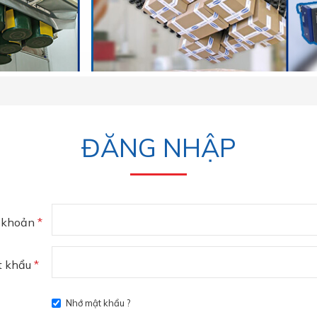
ĐĂNG NHẬP
 khoản
*
t khẩu
*
Nhớ mật khẩu ?